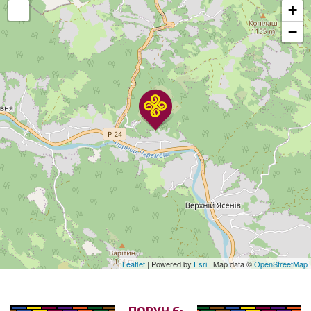
+
−
Leaflet
| Powered by
Esri
| Map data ©
OpenStreetMap
ПОРУЧ Є: