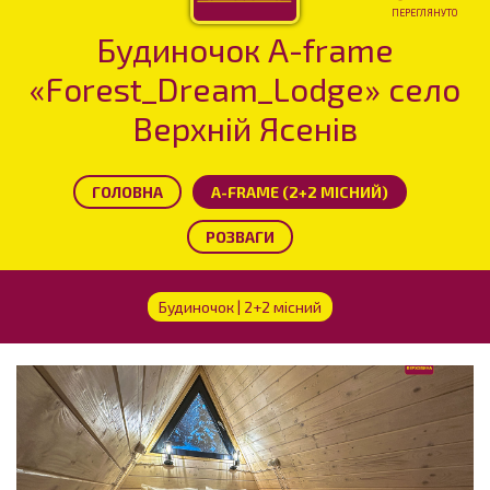
ПЕРЕГЛЯНУТО
Будиночок A-frame
«Forest_Dream_Lodge» село
Верхній Ясенів
ГОЛОВНА
A-FRAME (2+2 МІСНИЙ)
РОЗВАГИ
Будиночок | 2+2 місний