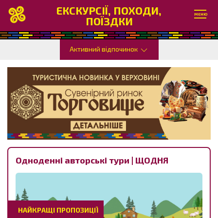
ЕКСКУРСІЇ, ПОХОДИ,
МЕНЮ
ПОЇЗДКИ
Активний відпочинок
Одноденні авторські тури | ЩОДНЯ
НАЙКРАЩІ ПРОПОЗИЦІЇ