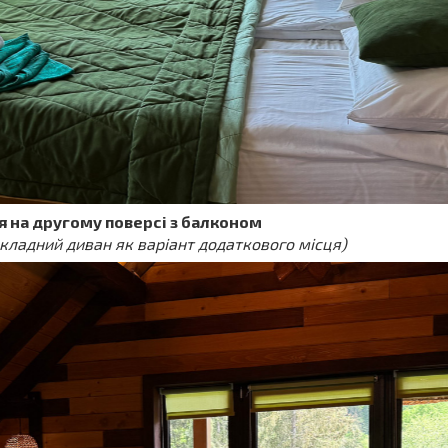
я на другому поверсі з балконом
зкладний диван як варіант додаткового місця)