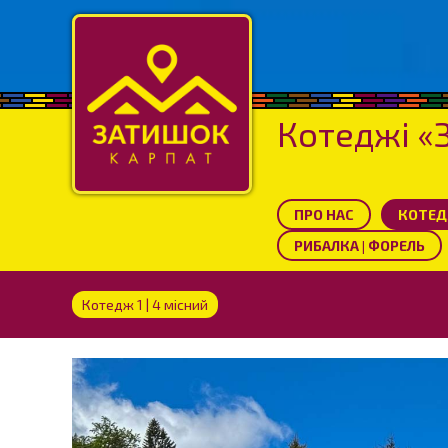
Котеджі «
ПРО НАС
КОТЕДЖ
РИБАЛКА | ФОРЕЛЬ
Котедж 1 | 4 місний