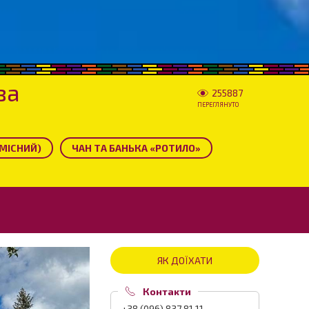
ва
255887
ПЕРЕГЛЯНУТО
 МІСНИЙ)
ЧАН ТА БАНЬКА «РОТИЛО»
ЯК ДОЇХАТИ
Контакти
+38 (096) 837 81 11