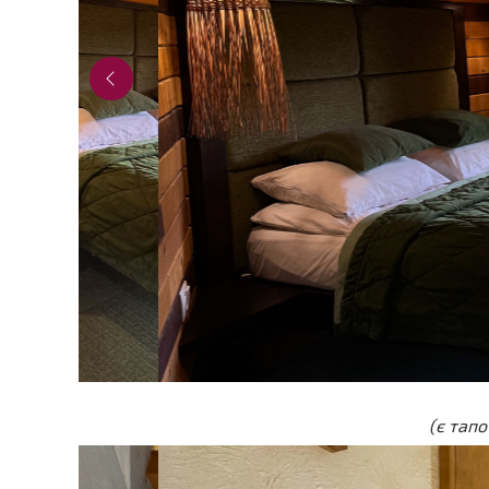
(є тапо