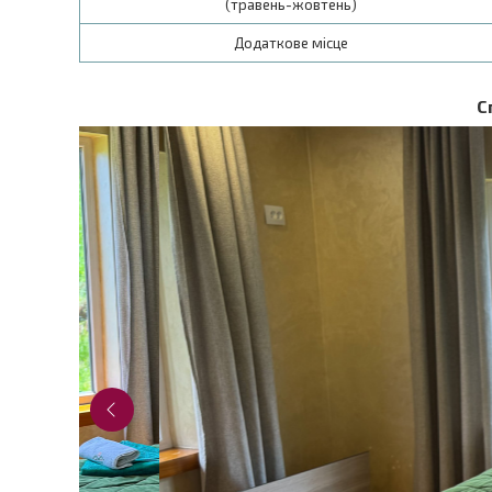
(травень-жовтень)
Додаткове місце
С