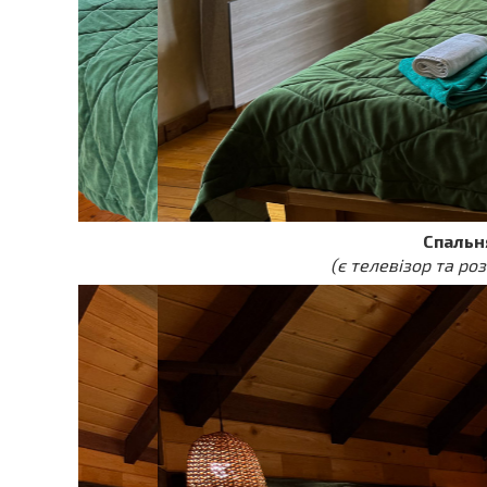
Спальн
(є телевізор та ро