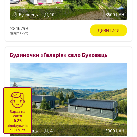
Буковець
10
3500 UAH
16749
ДИВИТИСИ
ПЕРЕГЛЯНУТО
Будиночки «Ґалєрія» село Буковець
Зараз на
сайті
425
відвідувачів
з 93 міст
Буковець
4
5000 UAH