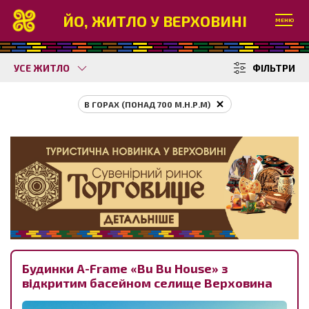
ЙО, ЖИТЛО У ВЕРХОВИНІ
МЕНЮ
УСЕ ЖИТЛО
ФІЛЬТРИ
В ГОРАХ (ПОНАД 700 М.Н.Р.М)
Будинки A-Frame «Bu Bu House» з
відкритим басейном селище Верховина