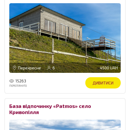
Перехресне
6
4500 UAH
15263
ДИВИТИСИ
ПЕРЕГЛЯНУТО
База відпочинку «Patmos» село
Кривопілля