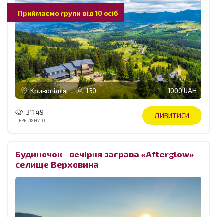
Приймаємо групи від 10 осіб
Кривопілля
130
1000 UAH
31149
ДИВИТИСИ
ПЕРЕГЛЯНУТО
Будиночок - вечірня заграва «Afterglow»
селище Верховина