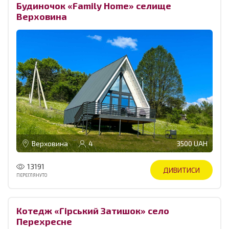
Будиночок «Family Home» селище
Верховина
Верховина
4
3500 UAH
13191
ДИВИТИСИ
ПЕРЕГЛЯНУТО
Котедж «Гірський Затишок» село
Перехресне