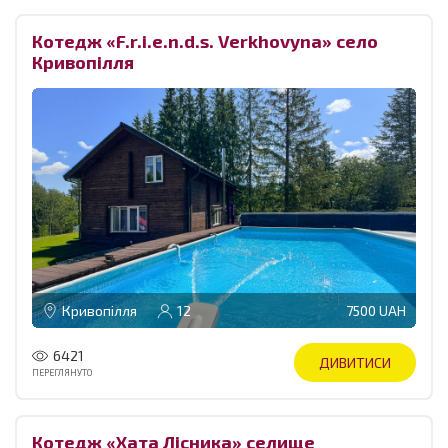
Котедж «F.r.i.e.n.d.s. Verkhovyna» село
Кривопілля
Кривопілля
12
7500 UAH
6421
ДИВИТИСИ
ПЕРЕГЛЯНУТО
Котедж «Хата Лісника» селище