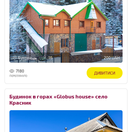
Буковець
16
200 UAH
7180
ДИВИТИСИ
ПЕРЕГЛЯНУТО
Будинок в горах «Globus house» село
Красник